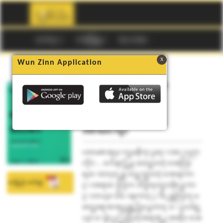
☰
မဂၢဇင္း
ကာတြန္း
Buy Codes
x
Wun Zinn Application
ေမွ်ာ္လင့္ျခင္းဖတ္စာ
ချမ်းမြေ့ဝင်း
1000 Kyats ကျပ်
ပထမစာအုပ္၊ ဂ႐ုမစိုက္ျခင္းအႏုပညာ
လိုပဲ ... က်ေနာ္တို႔ မထင္ထားတဲ့ အေတြး
ရႈေထာင့္ကေန တင္ဆက္ထားတဲ့ အေၾကာ
စာမြည်း ဖတ်ရန်
င္းအရာေတြက သိပ္စိတ္ဝင္စားဖို႔ေကာ
င္းတယ္။ ဒါေၾကာင့္၊ ဒီႏွစ္အတြက္ မ
ဖတ္မျဖစ္ စာအုပ္တစ္အုပ္လို႔ေတာင္ ေျပာခ်င္တ
ယ္။ ေမွ်ာ္လင့္ခ်က္ဆိုတဲ့အရာရဲ႕ အဆိုး၊ အေ