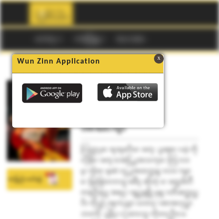
☰
မဂၢဇင္း
ကာတြန္း
Buy Codes
x
Wun Zinn Application
ျမိဳင္
ဗန်းမော်တင်အောင်
1500 Kyats ကျပ်
လြတ္လပ္ေရးရၿပီးေခတ္ ျဖစ္ေပမဲ့ ကို
လိုနီေခတ္ အေငြ႕အသက္ေတြ လႊ
မ္းမိုးေနဆဲ လူ႕အထက္တန္းလႊာမွာ
စာမြည်း ဖတ်ရန်
ေမြးဖြားလာသူ ၿမိဳင္ ဆိုတဲ့ ေခတ္သမီးပ်ိဳ
တစ္ဦးနဲ႔ အရင္းရွင္စနစ္ကို မုန္းတီးစက္ဆုပ္ၿ
ပီး ကိုယ္ယံုၾကည္ရာ သတင္းစာအလုပ္မွာ
ဘဝကို ျမွဳပ္ႏွံထားသူ ကိုတင္ဦး။ မ