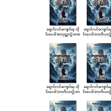
ေရွာင္လင္ေက်ာင္းမွ သို
ေရွာင္လင္ေက်ာင္းမွ
င္းေဗဒါ (စတုတၳတြဲ) စာစ
င္းေဗဒါ (တတိယတြဲ
ဉ္ (၁)
စဉ္ (၅) ဇာတ္သိမ္းပိ
ေရွာင္လင္ေက်ာင္းမွ သို
ေရွာင္လင္ေက်ာင္းမွ
င္းေဗဒါ (တတိယတြဲ) စာ
င္းေဗဒါ (တတိယတြဲ
စဉ္ (၂)
စဉ္ (၁)