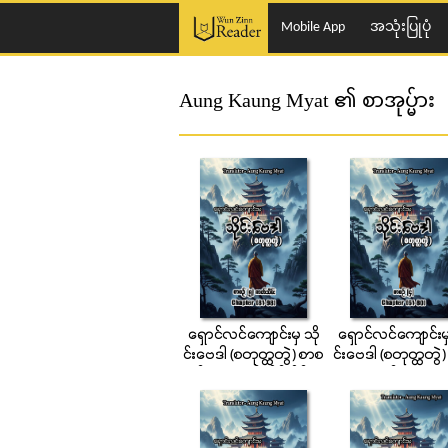
Mobile App
အသုံးပြုပုံ
Aung Kaung Myat ၏ စာအုပ္မ်ား
ေရွာင္လင္ေက်ာင္းမွ သို
ေရွာင္လင္ေက်ာင္းမွ
င္းေဗဒါ (စတုတၳတြဲ) စာစ
င္းေဗဒါ (စတုတၳတြဲ
ဉ္ (၅) ဇာတ္သိမ္းပိုင္း
ဉ္ (၄)