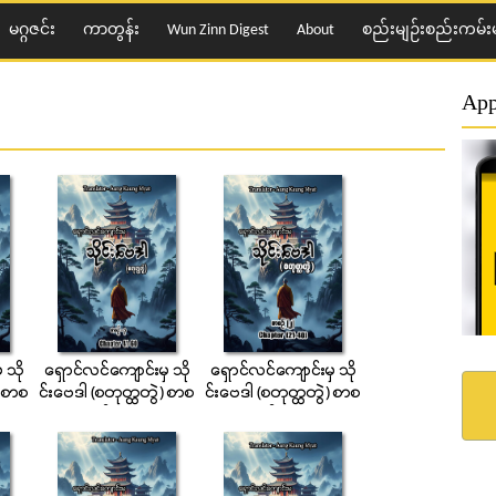
မဂ္ဂဇင်း
ကာတွန်း
Wun Zinn Digest
About
စည်းမျဉ်းစည်းကမ်းမ
App
 သို
ေရွာင္လင္ေက်ာင္းမွ သို
ေရွာင္လင္ေက်ာင္းမွ သို
) စာစ
င္းေဗဒါ (စတုတၳတြဲ) စာစ
င္းေဗဒါ (စတုတၳတြဲ) စာစ
ဉ္ (၃)
ဉ္ (၂)