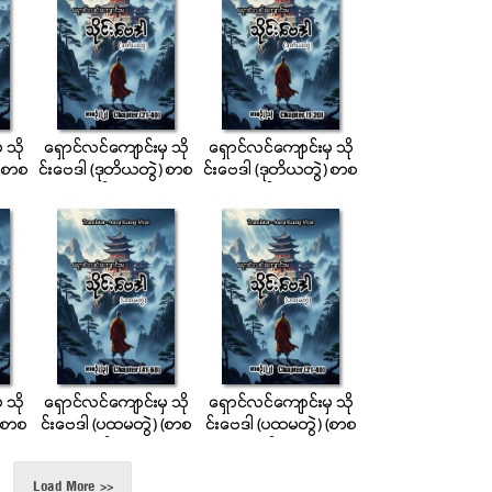
 သို
ေရွာင္လင္ေက်ာင္းမွ သို
ေရွာင္လင္ေက်ာင္းမွ သို
) စာစ
င္းေဗဒါ (ဒုတိယတြဲ) စာစ
င္းေဗဒါ (ဒုတိယတြဲ) စာစ
ဉ္ (၂)
ဉ္ (၁)
 သို
ေရွာင္လင္ေက်ာင္းမွ သို
ေရွာင္လင္ေက်ာင္းမွ သို
(စာစ
င္းေဗဒါ (ပထမတြဲ) (စာစ
င္းေဗဒါ (ပထမတြဲ) (စာစ
ဉ္-၃)
ဉ္-၂)
Load More >>