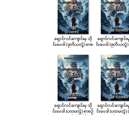
ေရွာင္လင္ေက်ာင္းမွ သို
ေရွာင္လင္ေက်ာင္းမွ
င္းေဗဒါ (ဒုတိယတြဲ) စာစ
င္းေဗဒါ (ဒုတိယတြဲ
ဉ္ (၄)
ဉ္ (၃)
ေရွာင္လင္ေက်ာင္းမွ သို
ေရွာင္လင္ေက်ာင္းမွ
င္းေဗဒါ (ပထမတြဲ) စာစဥ္
င္းေဗဒါ (ပထမတြဲ) 
(၅) ဇာတ္သိမ္းပိုင္း
ဉ္-၄)