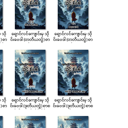
 သို
ေရွာင္လင္ေက်ာင္းမွ သို
ေရွာင္လင္ေက်ာင္းမွ သို
) စာ
င္းေဗဒါ (တတိယတြဲ) စာ
င္းေဗဒါ (တတိယတြဲ) စာ
ုင္း
စဉ္ (၄)
စဉ္ (၃)
 သို
ေရွာင္လင္ေက်ာင္းမွ သို
ေရွာင္လင္ေက်ာင္းမွ သို
) စာ
င္းေဗဒါ (ဒုတိယတြဲ) စာစ
င္းေဗဒါ (ဒုတိယတြဲ) စာစ
ဉ္ (၆) ဇာတ္သိမ္းပိုင္း
ဉ္ (၅)