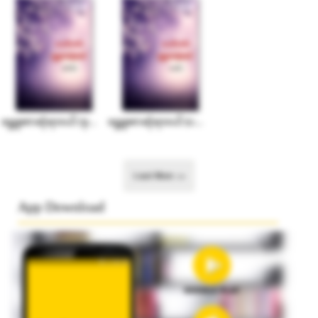
ေ႐ႊဖူးစာဆုံရာဝယ္ (ဒုတိယပိုင္း)
ေ႐ႊဖူးစာဆုံရာဝယ္ (ပထမပိုင္း)
Load More >>
App Download