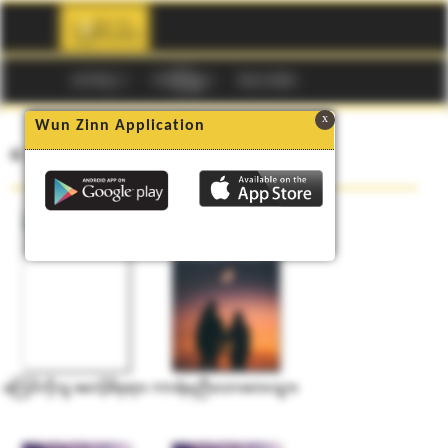
☰
မဂၢဇင္း
ကာတြန္း
Buy Codes
x
Wun Zinn Application
ေတာင္ပံခတ္သံ ၏ စာအုပ္မ်ား
မၾကင္လိုသူ ေမာင့္မိဖုရား
ကာရံမညီေသာေတးသြား