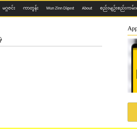
မဂ္ဂဇင်း
ကာတွန်း
Wun Zinn Digest
About
စည်းမျဉ်းစည်းကမ်းမ
App
့