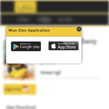
☰
မဂၢဇင္း
ကာတြန္း
Buy Codes
x
Wun Zinn Application
ဘယ္ေတာ့မွလို႔ ဘယ္ေတာ့
မွ မေျပာပါနဲ႔
ခိုင်မီမီဇင်
700 Kyats ကျပ်
စာမြည်း ဖတ်ရန်
App Download